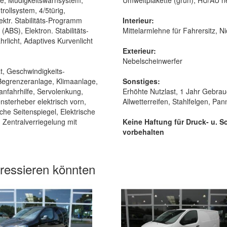
rollsystem, 4/5türig,
lektr. Stabilitäts-Programm
Interieur:
(ABS), Elektron. Stabilitäts-
Mittelarmlehne für Fahrersitz, N
rlicht, Adaptives Kurvenlicht
Exterieur:
Nebelscheinwerfer
t, Geschwindigkeits-
Begrenzeranlage, Klimaanlage,
Sonstiges:
nfahrhilfe, Servolenkung,
Erhöhte Nutzlast, 1 Jahr Gebrauc
nsterheber elektrisch vorn,
Allwetterreifen, Stahlfelgen, Pan
sche Seitenspiegel, Elektrische
Zentralverriegelung mit
Keine Haftung für Druck- u. Sc
vorbehalten
eressieren könnten