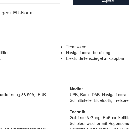
Exposé
n gem. EU-Norm)
Trennwand
filter
Navigationsvorbereitung
u
Elektr. Seitenspiegel anklappbar
Media:
uslieferung 38.509,- EUR.
USB, Radio DAB, Navigationsvor
Schnittstelle, Bluetooth, Freispr
Technik:
Getriebe 6-Gang, Rußpartikelfil
Scheibenwischer mit Regensensor
e, Müdigkeitswarnsystem,
Umweltplakette (grün), HU/AU n