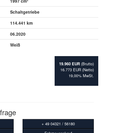
1997 cm³
Schaltgetriebe
114.441 km
06.2020
Weiß
19.960 EUR
(Brutto)
16.773 EUR (Netto)
19,00% MwSt.
frage
+ 49 04321 / 56180