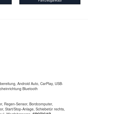
Fahrzeugankauf
bereitung, Android Auto, CarPlay, USB-
echeinrichtung Bluetooth
ter, Regen-Sensor, Bordcomputer,
, Start/Stop-Anlage, Schiebetür rechts,
eu!, Wegfahrsperre
, SPOTICAR