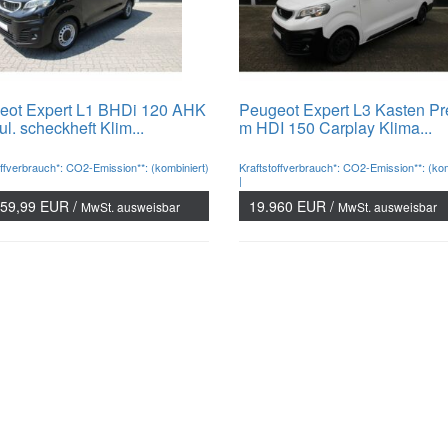
eot Expert L1 BHDi 120 AHK
Peugeot Expert L3 Kasten P
ul. scheckheft Klim...
m HDI 150 Carplay Klima...
offverbrauch*: CO2-Emission**: (kombiniert)
Kraftstoffverbrauch*: CO2-Emission**: (kom
|
959,99 EUR /
19.960 EUR /
MwSt. ausweisbar
MwSt. ausweisbar