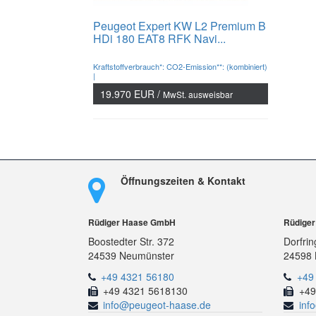
Peugeot Expert KW L2 Premium B
HDi 180 EAT8 RFK Navi...
Kraftstoffverbrauch*: CO2-Emission**: (kombiniert)
|
19.970 EUR /
MwSt. ausweisbar
Öffnungszeiten & Kontakt
Rüdiger Haase GmbH
Rüdige
Boostedter Str. 372
Dorfrin
24539 Neumünster
24598 
+49 4321 56180
+49
+49 4321 5618130
+49
info@peugeot-haase.de
inf