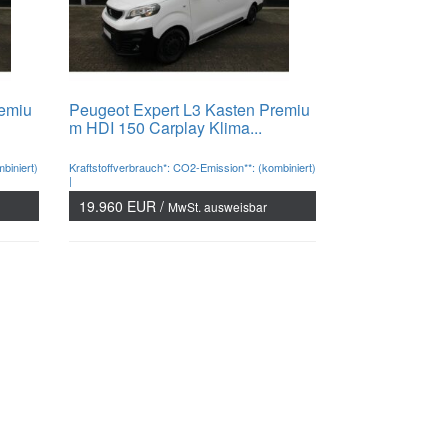
remiu
Peugeot Expert L3 Kasten Premiu
m HDI 150 Carplay Klima...
biniert)
Kraftstoffverbrauch*: CO2-Emission**: (kombiniert)
|
19.960 EUR /
MwSt. ausweisbar