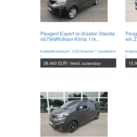
Peugeot Expert (e-)Kasten Standa
Peug
rd(75kWh)Navi Klima 11k...
erh.Z
Kraftstoffverbrauch*: CO2-Emission**: (kombiniert)
Kraftst
|
|
38.460 EUR /
15.
MwSt. ausweisbar