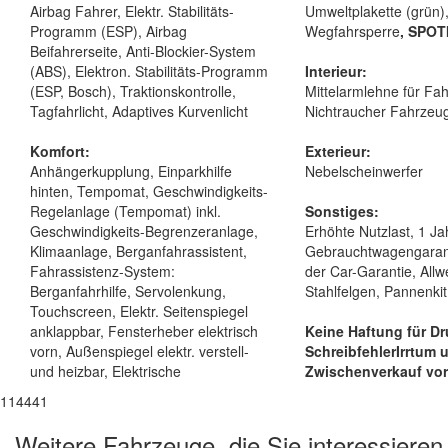
Airbag Fahrer, Elektr. Stabilitäts-
Umweltplakette (grün)
Programm (ESP), Airbag
Wegfahrsperre
, SPOT
Beifahrerseite, Anti-Blockier-System
(ABS), Elektron. Stabilitäts-Programm
Interieur:
(ESP, Bosch), Traktionskontrolle,
Mittelarmlehne für Fah
Tagfahrlicht, Adaptives Kurvenlicht
Nichtraucher Fahrzeug,
Komfort:
Exterieur:
Anhängerkupplung, Einparkhilfe
Nebelscheinwerfer
hinten, Tempomat, Geschwindigkeits-
Regelanlage (Tempomat) inkl.
Sonstiges:
Geschwindigkeits-Begrenzeranlage,
Erhöhte Nutzlast, 1 Ja
Klimaanlage, Berganfahrassistent,
Gebrauchtwagengarantie
Fahrassistenz-System:
der Car-Garantie, Allwe
Berganfahrhilfe, Servolenkung,
Stahlfelgen, Pannenkit
Touchscreen, Elektr. Seitenspiegel
anklappbar, Fensterheber elektrisch
Keine Haftung für Dr
vorn, Außenspiegel elektr. verstell-
Schreibfehler
Irrtum 
und heizbar, Elektrische
Zwischenverkauf vor
114441
Weitere Fahrzeuge, die Sie interessieren