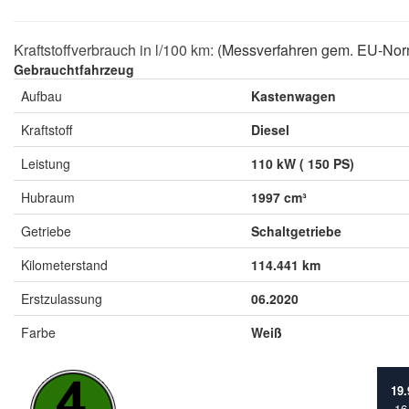
Kraftstoffverbrauch in l/100 km:
(Messverfahren gem. EU-Nor
Gebrauchtfahrzeug
Aufbau
Kastenwagen
Kraftstoff
Diesel
Leistung
110 kW ( 150 PS)
Hubraum
1997 cm³
Getriebe
Schaltgetriebe
Kilometerstand
114.441 km
Erstzulassung
06.2020
Farbe
Weiß
19
16