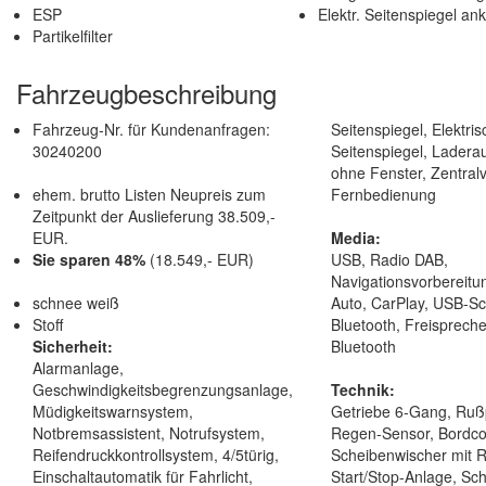
ESP
Elektr. Seitenspiegel an
Partikelfilter
Fahrzeugbeschreibung
Fahrzeug-Nr. für Kundenanfragen:
Seitenspiegel, Elektri
30240200
Seitenspiegel, Lader
ohne Fenster, Zentralv
ehem. brutto Listen Neupreis zum
Fernbedienung
Zeitpunkt der Auslieferung 38.509,-
EUR.
Media:
Sie sparen 48%
(18.549,- EUR)
USB, Radio DAB,
Navigationsvorbereitu
schnee weiß
Auto, CarPlay, USB-Sch
Stoff
Bluetooth, Freispreche
Sicherheit:
Bluetooth
Alarmanlage,
Geschwindigkeitsbegrenzungsanlage,
Technik:
Müdigkeitswarnsystem,
Getriebe 6-Gang, Rußpa
Notbremsassistent, Notrufsystem,
Regen-Sensor, Bordco
Reifendruckkontrollsystem, 4/5türig,
Scheibenwischer mit 
Einschaltautomatik für Fahrlicht,
Start/Stop-Anlage, Sch