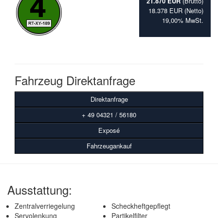
21.870 EUR
(Brutto)
18.378 EUR (Netto)
19,00% MwSt.
Fahrzeug Direktanfrage
Direktanfrage
+ 49 04321 / 56180
Exposé
Fahrzeugankauf
Ausstattung:
Zentralverriegelung
Scheckheftgepflegt
Servolenkung
Partikelfilter