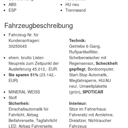
ABS
HU neu
ESP
Trennwand
Fahrzeugbeschreibung
Fahrzeug-Nr. für
Kundenanfragen:
Technik:
30250045
Getriebe 6-Gang,
Rußpartikelfilter,
ehem. brutto Listen
Scheibenwischer mit
Neupreis zum Zeitpunkt der
Regensensor
, Scheckheft
Auslieferung 45.012,- EUR.
gepflegt
, Bordcomputer,
Sie sparen 51%
(23.142,-
Start-Stop Automatik,
EUR)
Wegfahrsperre, HU/AU
neu!, Umweltplakette
MINERAL WEISS
(grün)
, SPOTICAR
Stoff
Sicherheit:
Interieur:
Einschaltautomatik für
Sitze im Fahrerhaus:
Fahrlicht, Airbag
Fahrersitz mit Armlehne,
Beifahrerseite, Tagfahrlicht
Dreisitzer, Nichtraucher
LED, Airbag Fahrerseite,
Fahrzeug