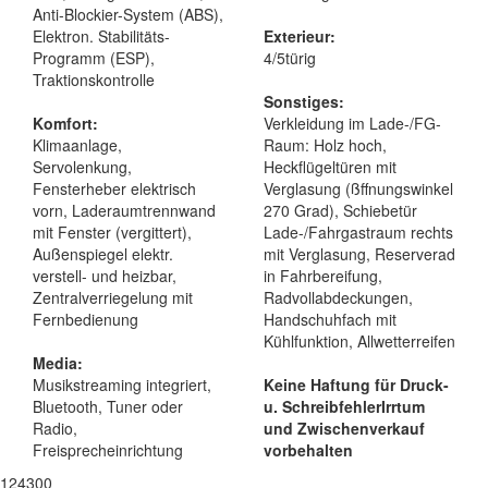
Anti-Blockier-System (ABS),
Elektron. Stabilitäts-
Exterieur:
Programm (ESP),
4/5türig
Traktionskontrolle
Sonstiges:
Komfort:
Verkleidung im Lade-/FG-
Klimaanlage,
Raum: Holz hoch,
Servolenkung,
Heckflügeltüren mit
Fensterheber elektrisch
Verglasung (ßffnungswinkel
vorn, Laderaumtrennwand
270 Grad), Schiebetür
mit Fenster (vergittert),
Lade-/Fahrgastraum rechts
Außenspiegel elektr.
mit Verglasung, Reserverad
verstell- und heizbar,
in Fahrbereifung,
Zentralverriegelung mit
Radvollabdeckungen,
Fernbedienung
Handschuhfach mit
Kühlfunktion, Allwetterreifen
Media:
Musikstreaming integriert,
Keine Haftung für Druck-
Bluetooth, Tuner oder
u. Schreibfehler
Irrtum
Radio,
und Zwischenverkauf
Freisprecheinrichtung
vorbehalten
124300