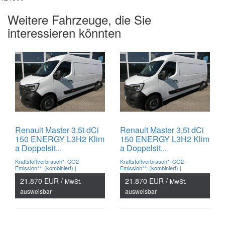
Weitere Fahrzeuge, die Sie
interessieren könnten
Renault Master 3,5t dCi
Renault Master 3,5t dCi
150 ENERGY L3H2 Klim
150 ENERGY L3H2 Klim
a Doppelsit...
a Doppelsit...
Kraftstoffverbrauch*: CO2-
Kraftstoffverbrauch*: CO2-
Emission**: (kombiniert) |
Emission**: (kombiniert) |
21.870 EUR /
21.870 EUR /
MwSt.
MwSt.
ausweisbar
ausweisbar