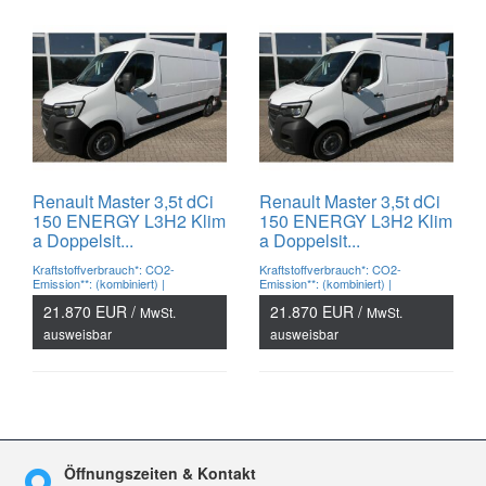
Renault Master 3,5t dCi
Renault Master 3,5t dCi
150 ENERGY L3H2 Klim
150 ENERGY L3H2 Klim
a Doppelsit...
a Doppelsit...
Kraftstoffverbrauch*: CO2-
Kraftstoffverbrauch*: CO2-
Emission**: (kombiniert) |
Emission**: (kombiniert) |
21.870 EUR /
21.870 EUR /
MwSt.
MwSt.
ausweisbar
ausweisbar
Öffnungszeiten & Kontakt