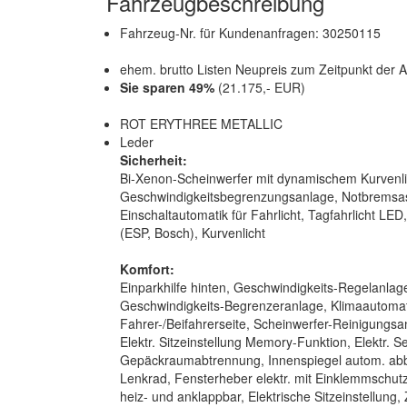
Fahrzeugbeschreibung
Fahrzeug-Nr. für Kundenanfragen: 30250115
ehem. brutto Listen Neupreis zum Zeitpunkt der A
Sie sparen 49%
(21.175,- EUR)
ROT ERYTHREE METALLIC
Leder
Sicherheit:
Bi-Xenon-Scheinwerfer mit dynamischem Kurvenlic
Geschwindigkeitsbegrenzungsanlage, Notbremsass
Einschaltautomatik für Fahrlicht, Tagfahrlicht LED
(ESP, Bosch), Kurvenlicht
Komfort:
Einparkhilfe hinten, Geschwindigkeits-Regelanlag
Geschwindigkeits-Begrenzeranlage, Klimaautomati
Fahrer-/Beifahrerseite, Scheinwerfer-Reinigungs
Elektr. Sitzeinstellung Memory-Funktion, Elektr. S
Gepäckraumabtrennung, Innenspiegel autom. ab
Lenkrad, Fensterheber elektr. mit Einklemmschutz,
heiz- und anklappbar, Elektrische Sitzeinstellung,