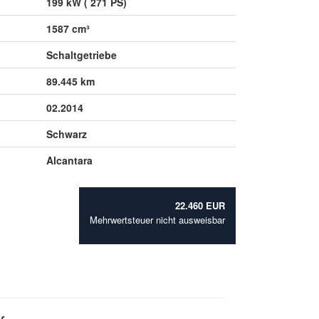
199 kW ( 271 PS)
1587 cm³
Schaltgetriebe
89.445 km
02.2014
Schwarz
Alcantara
22.460 EUR
Mehrwertsteuer nicht ausweisbar