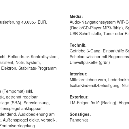
Media:
uslieferung 43.635,- EUR.
Audio-Navigationssystem WIP-C
(Radio/CD-Player MP3-fähig), Sp
USB-Schnittstelle, Tuner oder Ra
Technik:
Getriebe 6-Gang, Einparkhilfe S
ht, Reifendruck-Kontrollsystem,
Scheibenwischer mit Regensens
istent, Notrufsystem,
Umweltplakette (grün)
, Elektron. Stabilitäts-Programm
Interieur:
Mittelarmlehne vorn, Lederlenkra
Isofix/Kindersitzbefestigung, Ni
e (Tempomat) inkl.
k, getrennt regelbar
Exterieur:
anlage (SRA), Servolenkung,
LM-Felgen 9x19 (Racing), Abge
eitenspiegel anklappbar,
blendend, Audiobedienung am
Sonstiges:
 Außenspiegel elektr. verstell-,
Pannenkit
 Zentralverriegelung