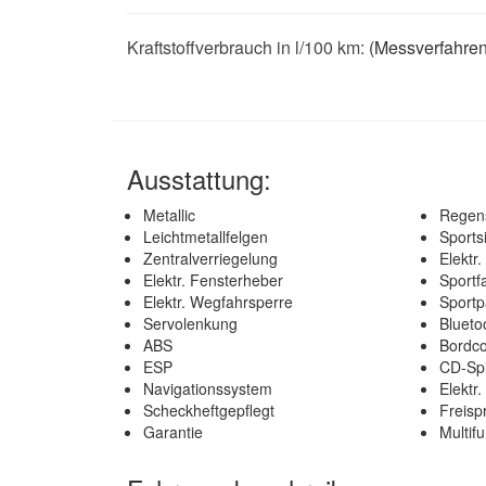
Kraftstoffverbrauch in l/100 km:
(Messverfahre
Ausstattung:
Metallic
Regen
Leichtmetallfelgen
Sports
Zentralverriegelung
Elektr.
Elektr. Fensterheber
Sportf
Elektr. Wegfahrsperre
Sportp
Servolenkung
Blueto
ABS
Bordc
ESP
CD-Spi
Navigationssystem
Elektr.
Scheckheftgepflegt
Freisp
Garantie
Multif