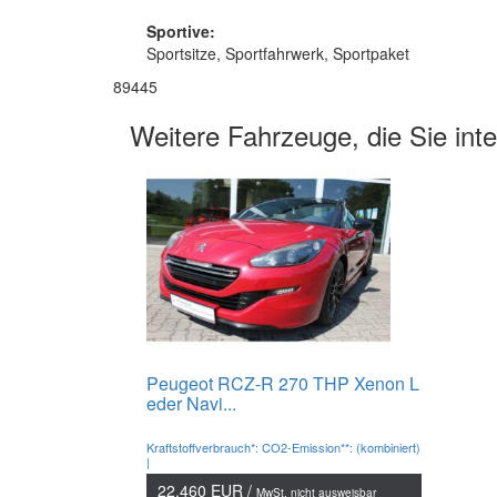
Sportive:
Sportsitze, Sportfahrwerk, Sportpaket
89445
Weitere Fahrzeuge, die Sie int
Peugeot RCZ-R 270 THP Xenon L
eder Navi...
Kraftstoffverbrauch*: CO2-Emission**: (kombiniert)
|
22.460 EUR /
MwSt. nicht ausweisbar