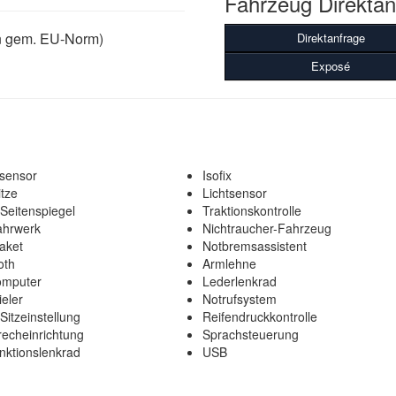
Fahrzeug Direktan
n gem. EU-Norm)
Direktanfrage
Exposé
sensor
Isofix
itze
Lichtsensor
 Seitenspiegel
Traktionskontrolle
ahrwerk
Nichtraucher-Fahrzeug
aket
Notbremsassistent
oth
Armlehne
omputer
Lederlenkrad
eler
Notrufsystem
 Sitzeinstellung
Reifendruckkontrolle
recheinrichtung
Sprachsteuerung
unktionslenkrad
USB