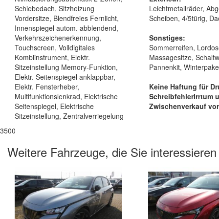
Schiebedach, Sitzheizung
Leichtmetallräder, Ab
Vordersitze, Blendfreies Fernlicht,
Scheiben, 4/5türig, Da
Innenspiegel autom. abblendend,
Verkehrszeichenerkennung,
Sonstiges:
Touchscreen, Volldigitales
Sommerreifen, Lordos
Kombiinstrument, Elektr.
Massagesitze, Schaltw
Sitzeinstellung Memory-Funktion,
Pannenkit, Winterpake
Elektr. Seitenspiegel anklappbar,
Elektr. Fensterheber,
Keine Haftung für Dr
Multifunktionslenkrad, Elektrische
Schreibfehler
Irrtum 
Seitenspiegel, Elektrische
Zwischenverkauf vor
Sitzeinstellung, Zentralverriegelung
3500
Weitere Fahrzeuge, die Sie interessieren