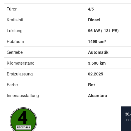
Türen
4/5
Kraftstoff
Diesel
Leistung
96 kW ( 131 PS)
Hubraum
1499 cm³
Getriebe
Automatik
Kilometerstand
3.500 km
Erstzulassung
02.2025
Farbe
Rot
Innenausstattung
Alcantara
36
30