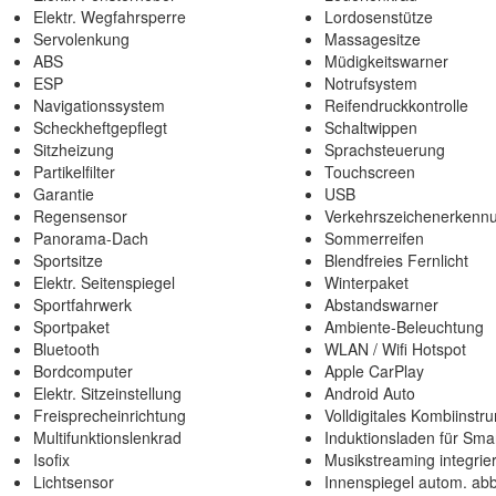
Elektr. Wegfahrsperre
Lordosenstütze
Servolenkung
Massagesitze
ABS
Müdigkeitswarner
ESP
Notrufsystem
Navigationssystem
Reifendruckkontrolle
Scheckheftgepflegt
Schaltwippen
Sitzheizung
Sprachsteuerung
Partikelfilter
Touchscreen
Garantie
USB
Regensensor
Verkehrszeichenerkenn
Panorama-Dach
Sommerreifen
Sportsitze
Blendfreies Fernlicht
Elektr. Seitenspiegel
Winterpaket
Sportfahrwerk
Abstandswarner
Sportpaket
Ambiente-Beleuchtung
Bluetooth
WLAN / Wifi Hotspot
Bordcomputer
Apple CarPlay
Elektr. Sitzeinstellung
Android Auto
Freisprecheinrichtung
Volldigitales Kombiinstr
Multifunktionslenkrad
Induktionsladen für Sm
Isofix
Musikstreaming integrier
Lichtsensor
Innenspiegel autom. ab