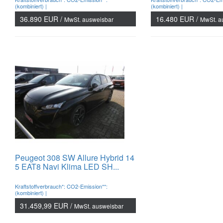
(kombiniert) |
(kombiniert) |
36.890 EUR /
16.480 EUR /
MwSt. ausweisbar
MwSt. a
Peugeot 308 SW Allure Hybrid 14
5 EAT8 Navi Klima LED SH...
Kraftstoffverbrauch*: CO2-Emission**:
(kombiniert) |
31.459,99 EUR /
MwSt. ausweisbar