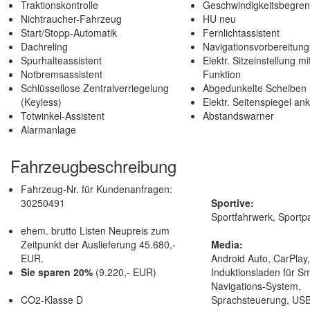
Traktionskontrolle
Geschwindigkeitsbegren
Nichtraucher-Fahrzeug
HU neu
Start/Stopp-Automatik
Fernlichtassistent
Dachreling
Navigationsvorbereitung
Spurhalteassistent
Elektr. Sitzeinstellung 
Notbremsassistent
Funktion
Schlüssellose Zentralverriegelung
Abgedunkelte Scheiben
(Keyless)
Elektr. Seitenspiegel an
Totwinkel-Assistent
Abstandswarner
Alarmanlage
Fahrzeugbeschreibung
Fahrzeug-Nr. für Kundenanfragen:
30250491
Sportive:
Sportfahrwerk, Sportpa
ehem. brutto Listen Neupreis zum
Zeitpunkt der Auslieferung 45.680,-
Media:
EUR.
Android Auto, CarPlay
Sie sparen 20%
(9.220,- EUR)
Induktionsladen für S
Navigations-System,
CO2-Klasse D
Sprachsteuerung, USB,