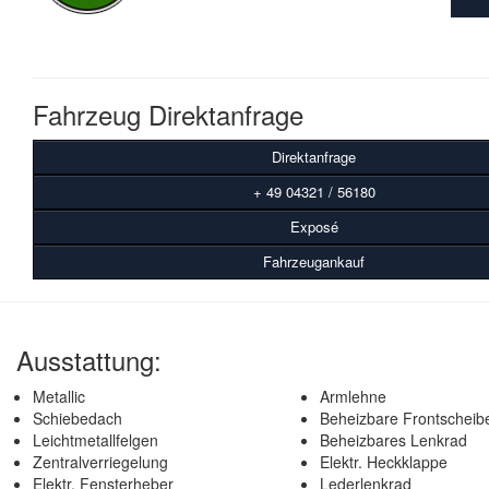
Fahrzeug Direktanfrage
Direktanfrage
+ 49 04321 / 56180
Exposé
Fahrzeugankauf
Ausstattung:
Metallic
Armlehne
Schiebedach
Beheizbare Frontscheib
Leichtmetallfelgen
Beheizbares Lenkrad
Zentralverriegelung
Elektr. Heckklappe
Elektr. Fensterheber
Lederlenkrad