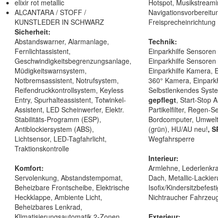
elixir rot metallic
Hotspot, Musikstreamin
ALCANTARA / STOFF /
Navigationsvorbereitun
KUNSTLEDER IN SCHWARZ
Freisprecheinrichtung
Sicherheit:
Abstandswarner, Alarmanlage,
Technik:
Fernlichtassistent,
Einparkhilfe Sensoren 
Geschwindigkeitsbegrenzungsanlage,
Einparkhilfe Sensoren
Müdigkeitswarnsystem,
Einparkhilfe Kamera, E
Notbremsassistent, Notrufsystem,
360° Kamera, Einparkh
Reifendruckkontrollsystem, Keyless
Selbstlenkendes Syst
Entry, Spurhalteassistent, Totwinkel-
gepflegt
, Start-Stop 
Assistent, LED Scheinwerfer, Elektr.
Partikelfilter, Regen-S
Stabilitäts-Programm (ESP),
Bordcomputer, Umwelt
Antiblockiersystem (ABS),
(grün), HU/AU neu!
, 
Lichtsensor, LED-Tagfahrlicht,
Wegfahrsperre
Traktionskontrolle
Interieur:
Komfort:
Armlehne, Lederlenkr
Servolenkung, Abstandstempomat,
Dach, Metallic-Lackier
Beheizbare Frontscheibe, Elektrische
Isofix/Kindersitzbefest
Heckklappe, Ambiente Licht,
Nichtraucher Fahrzeu
Beheizbares Lenkrad,
Klimatisierungsautomatik 2-Zonen,
Exterieur: