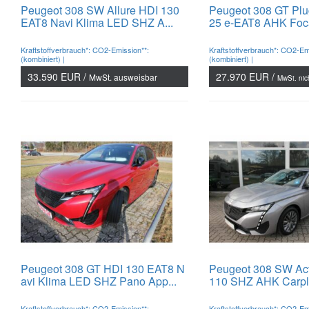
Peugeot 308 SW Allure HDI 130
Peugeot 308 GT Plug
EAT8 Navi Klima LED SHZ A...
25 e-EAT8 AHK Focal
Kraftstoffverbrauch*: CO2-Emission**:
Kraftstoffverbrauch*: CO2-Em
(kombiniert) |
(kombiniert) |
33.590 EUR /
27.970 EUR /
MwSt. ausweisbar
MwSt. nic
Peugeot 308 GT HDI 130 EAT8 N
Peugeot 308 SW Act
avi Klima LED SHZ Pano App...
110 SHZ AHK Carpla
Kraftstoffverbrauch*: CO2-Emission**:
Kraftstoffverbrauch*: CO2-Em