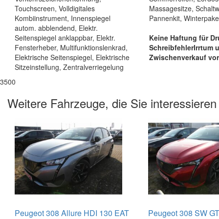
Touchscreen, Volldigitales
Massagesitze, Schaltw
Kombiinstrument, Innenspiegel
Pannenkit, Winterpake
autom. abblendend, Elektr.
Seitenspiegel anklappbar, Elektr.
Keine Haftung für Dr
Fensterheber, Multifunktionslenkrad,
Schreibfehler
Irrtum 
Elektrische Seitenspiegel, Elektrische
Zwischenverkauf vor
Sitzeinstellung, Zentralverriegelung
3500
Weitere Fahrzeuge, die Sie interessieren
Peugeot 308 Allure HDI 130 EAT
Peugeot 308 SW GT