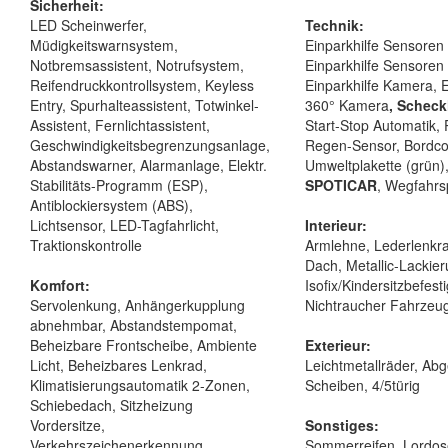
Sicherheit:
LED Scheinwerfer,
Technik:
Müdigkeitswarnsystem,
Einparkhilfe Sensoren 
Notbremsassistent, Notrufsystem,
Einparkhilfe Sensoren
Reifendruckkontrollsystem, Keyless
Einparkhilfe Kamera, E
Entry, Spurhalteassistent, Totwinkel-
360° Kamera
, Scheck
Assistent, Fernlichtassistent,
Start-Stop Automatik, Pa
Geschwindigkeitsbegrenzungsanlage,
Regen-Sensor, Bordco
Abstandswarner, Alarmanlage, Elektr.
Umweltplakette (grün)
Stabilitäts-Programm (ESP),
SPOTICAR
, Wegfahrs
Antiblockiersystem (ABS),
Lichtsensor, LED-Tagfahrlicht,
Interieur:
Traktionskontrolle
Armlehne, Lederlenkr
Dach, Metallic-Lackier
Komfort:
Isofix/Kindersitzbefest
Servolenkung, Anhängerkupplung
Nichtraucher Fahrzeu
abnehmbar, Abstandstempomat,
Beheizbare Frontscheibe, Ambiente
Exterieur:
Licht, Beheizbares Lenkrad,
Leichtmetallräder, Ab
Klimatisierungsautomatik 2-Zonen,
Scheiben, 4/5türig
Schiebedach, Sitzheizung
Vordersitze,
Sonstiges:
Verkehrszeichenerkennung,
Sommerreifen, Lordos