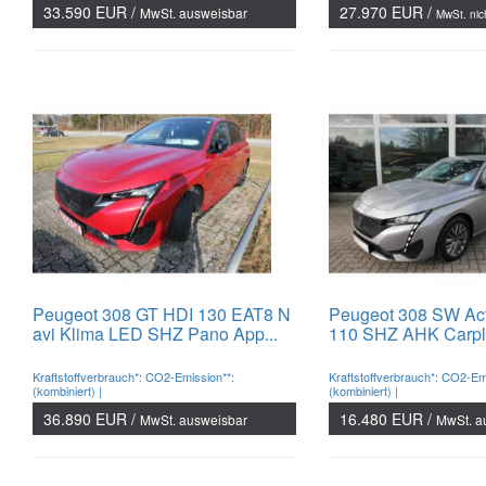
33.590 EUR /
27.970 EUR /
MwSt. ausweisbar
MwSt. nic
Peugeot 308 GT HDI 130 EAT8 N
Peugeot 308 SW Act
avi Klima LED SHZ Pano App...
110 SHZ AHK Carpla
Kraftstoffverbrauch*: CO2-Emission**:
Kraftstoffverbrauch*: CO2-Em
(kombiniert) |
(kombiniert) |
36.890 EUR /
16.480 EUR /
MwSt. ausweisbar
MwSt. a