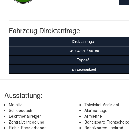
Fahrzeug Direktanfrage
Direktanfrage
+ 49 04321 / 56180
Exposé
Fahrzeugankauf
Ausstattung:
Metallic
Totwinkel-Assistent
Schiebedach
Alarmanlage
Leichtmetallfelgen
Armlehne
Zentralverriegelung
Beheizbare Frontscheib
Elektr. Fensterheber
Beheizbares Lenkrad