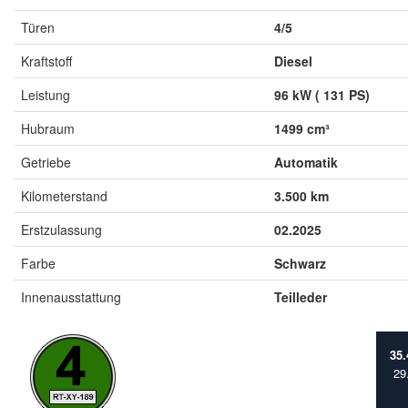
Türen
4/5
Kraftstoff
Diesel
Leistung
96 kW ( 131 PS)
Hubraum
1499 cm³
Getriebe
Automatik
Kilometerstand
3.500 km
Erstzulassung
02.2025
Farbe
Schwarz
Innenausstattung
Teilleder
35
29