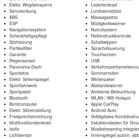
Elektr. Wegfahrsperre
Lederlenkrad
Servolenkung
Lordosenstütze
ABS
Massagesitze
ESP
Müdigkeitswarner
Navigationssystem
Notrufsystem
Scheckheftgepflegt
Reifendruckkontrolle
Sitzheizung
Schaltwippen
Partikelfilter
Sprachsteuerung
Garantie
Touchscreen
Regensensor
USB
Panorama-Dach
Verkehrszeichenerkenn
Sportsitze
Sommerreifen
Elektr. Seitenspiegel
Winterpaket
Sportfahrwerk
Abstandswarner
Sportpaket
Ambiente-Beleuchtung
Bluetooth
WLAN / Wifi Hotspot
Bordcomputer
Apple CarPlay
Elektr. Sitzeinstellung
Android Auto
Freisprecheinrichtung
Volldigitales Kombiinstr
Multifunktionslenkrad
Induktionsladen für Sm
Isofix
Musikstreaming integrier
Lichtsensor
Innenspiegel autom. ab