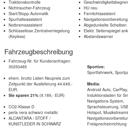
Traktionskontrolle
Geschwindigkeitsbegren
Nichtraucher-Fahrzeug
HU neu
Start/Stopp-Automatik
Fernlichtassistent
Spurhalteassistent
Navigationsvorbereitung
Notbremsassistent
Abgedunkelte Scheiben
Schlüssellose Zentralverriegelung
Elektr. Seitenspiegel an
(Keyless)
Abstandswarner
Fahrzeugbeschreibung
Fahrzeug-Nr. für Kundenanfragen:
30250485
Sportive:
Sportfahrwerk, Sportpa
ehem. brutto Listen Neupreis zum
Zeitpunkt der Auslieferung 44.649,-
Media:
EUR.
Android Auto, CarPlay
Sie sparen 21%
(9.189,- EUR)
Induktionsladen für S
Navigations-System,
CO2-Klasse D
Sprachsteuerung, USB,
perla nera schwarz metallic
Hotspot, Musikstreamin
ALCANTARA / STOFF /
Navigationsvorbereitun
KUNSTLEDER IN SCHWARZ
Freisprecheinrichtung