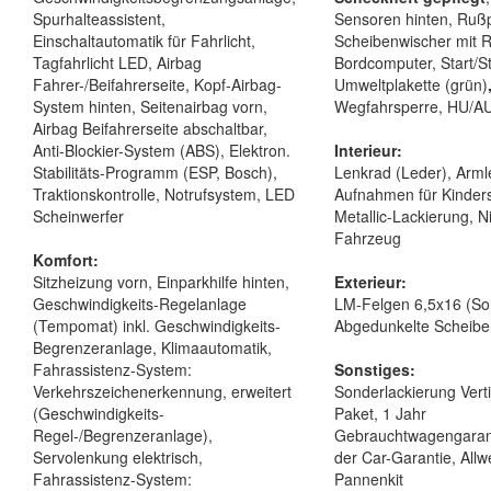
Spurhalteassistent,
Sensoren hinten, Rußpar
Einschaltautomatik für Fahrlicht,
Scheibenwischer mit 
Tagfahrlicht LED, Airbag
Bordcomputer, Start/S
Fahrer-/Beifahrerseite, Kopf-Airbag-
Umweltplakette (grün)
System hinten, Seitenairbag vorn,
Wegfahrsperre, HU/AU
Airbag Beifahrerseite abschaltbar,
Anti-Blockier-System (ABS), Elektron.
Interieur:
Stabilitäts-Programm (ESP, Bosch),
Lenkrad (Leder), Armle
Traktionskontrolle, Notrufsystem, LED
Aufnahmen für Kindersi
Scheinwerfer
Metallic-Lackierung, N
Fahrzeug
Komfort:
Sitzheizung vorn, Einparkhilfe hinten,
Exterieur:
Geschwindigkeits-Regelanlage
LM-Felgen 6,5x16 (Soh
(Tempomat) inkl. Geschwindigkeits-
Abgedunkelte Scheiben
Begrenzeranlage, Klimaautomatik,
Fahrassistenz-System:
Sonstiges:
Verkehrszeichenerkennung, erweitert
Sonderlackierung Verti
(Geschwindigkeits-
Paket, 1 Jahr
Regel-/Begrenzeranlage),
Gebrauchtwagengarantie
Servolenkung elektrisch,
der Car-Garantie, Allwe
Fahrassistenz-System:
Pannenkit