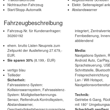
Nichtraucher-Fahrzeug
Elektr. Seitenspiegel an
Start/Stopp-Automatik
Abstandswarner
Fahrzeugbeschreibung
Fahrzeug-Nr. für Kundenanfragen:
integriert, Zentralverr
30260192
Fernbedienung, Innen
abblendend
ehem. brutto Listen Neupreis zum
Zeitpunkt der Auslieferung 27.679,-
Media:
EUR.
Navigations-System, 
Sie sparen 30%
(8.199,- EUR)
Android Auto, CarPlay,
Sprachsteuerung, US
vertigo blau
Schnittstelle, Bluetooth
Teilleder
Freisprecheinrichtung
Sicherheit:
Lan / Wifi Hotspot,
Fahrassistenz-System:
Navigationsvorbereitu
Kollisionswarnsystem, Fahrassistenz-
System: Müdigkeitserkennungs-
Technik:
Sensor, Reifendruck-Kontrollsystem,
Getriebe 6-Gang, Rüc
Abstandswarner,
mit 180° Umgebungsa
Geschwindigkeitsbegrenzungsanlage,
Scheckheft gepflegt