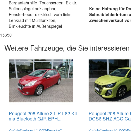
Berganfahrhilfe, Touchscreen, Elektr.
Seitenspiegel anklappbar,
Keine Haftung für Dr
Fensterheber elektrisch vorn links,
Schreibfehler
Irrtum 
Lenkrad mit Multifunktion,
Zwischenverkauf vor
Blinkleuchte in Außenspiegel
15650
Weitere Fahrzeuge, die Sie interessieren
Peugeot 208 Allure 3-t. PT 82 Kli
Peugeot 208 Allure 
ma Bluetooth GJR EPH...
DCS6 SHZ ACC Carp
Kraftstoffverbrauch*: CO2-Emission**:
Kraftstoffverbrauch*: CO2-Em