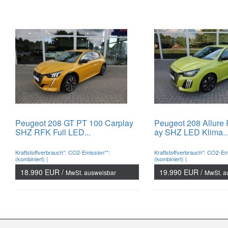
Peugeot 208 GT PT 100 Carplay
Peugeot 208 Allure 
SHZ RFK Full LED...
ay SHZ LED Klima..
Kraftstoffverbrauch*: CO2-Emission**:
Kraftstoffverbrauch*: CO2-Em
(kombiniert) |
(kombiniert) |
18.990 EUR /
19.990 EUR /
MwSt. ausweisbar
MwSt. a