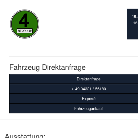
19
16
Fahrzeug Direktanfrage
Direktanfrage
+ 49 04321 / 56180
Exposé
Fahrzeugankauf
Ausstattung: