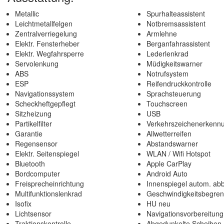
Metallic
Spurhalteassistent
Leichtmetallfelgen
Notbremsassistent
Zentralverriegelung
Armlehne
Elektr. Fensterheber
Berganfahrassistent
Elektr. Wegfahrsperre
Lederlenkrad
Servolenkung
Müdigkeitswarner
ABS
Notrufsystem
ESP
Reifendruckkontrolle
Navigationssystem
Sprachsteuerung
Scheckheftgepflegt
Touchscreen
Sitzheizung
USB
Partikelfilter
Verkehrszeichenerkenn
Garantie
Allwetterreifen
Regensensor
Abstandswarner
Elektr. Seitenspiegel
WLAN / Wifi Hotspot
Bluetooth
Apple CarPlay
Bordcomputer
Android Auto
Freisprecheinrichtung
Innenspiegel autom. ab
Multifunktionslenkrad
Geschwindigkeitsbegren
Isofix
HU neu
Lichtsensor
Navigationsvorbereitung
Traktionskontrolle
Abgedunkelte Scheiben