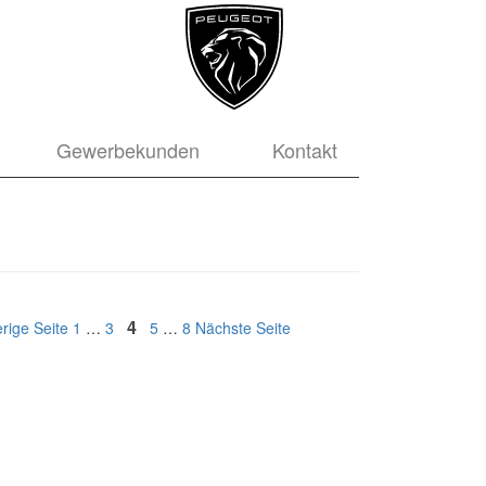
Gewerbekunden
Kontakt
itragsnavigation
Seite
Seite
Seite
4
Seite
Seite
rige Seite
1
…
3
5
…
8
Nächste Seite