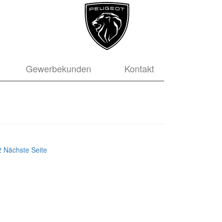
Gewerbekunden
Kontakt
itragsnavigation
te
Seite
2
Nächste Seite