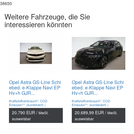
38650
Weitere Fahrzeuge, die Sie
interessieren könnten
Opel Astra GS-Line Schi
Opel Astra GS-Line Schi
ebed. e-Klappe Navi EP
ebed. e-Klappe Navi EP
Hv+h GJR...
Hv+h GJR...
Kraftstoffverbrauch*: CO2-
Kraftstoffverbrauch*: CO2-
Emission**: (kombiniert) |
Emission**: (kombiniert) |
20.790 EUR /
20.689,99 EUR /
MwSt.
MwSt.
ausweisbar
ausweisbar