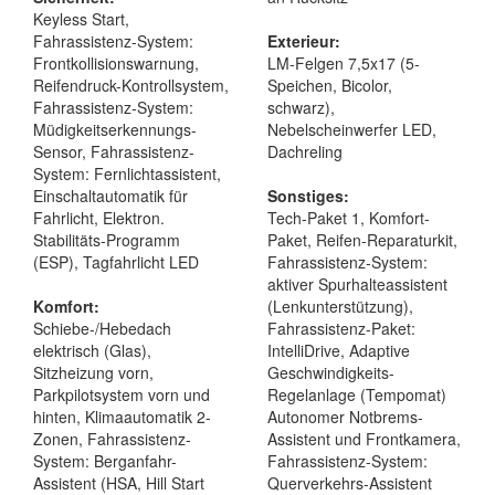
Keyless Start,
Fahrassistenz-System:
Exterieur:
Frontkollisionswarnung,
LM-Felgen 7,5x17 (5-
Reifendruck-Kontrollsystem,
Speichen, Bicolor,
Fahrassistenz-System:
schwarz),
Müdigkeitserkennungs-
Nebelscheinwerfer LED,
Sensor, Fahrassistenz-
Dachreling
System: Fernlichtassistent,
Einschaltautomatik für
Sonstiges:
Fahrlicht, Elektron.
Tech-Paket 1, Komfort-
Stabilitäts-Programm
Paket, Reifen-Reparaturkit,
(ESP), Tagfahrlicht LED
Fahrassistenz-System:
aktiver Spurhalteassistent
Komfort:
(Lenkunterstützung),
Schiebe-/Hebedach
Fahrassistenz-Paket:
elektrisch (Glas),
IntelliDrive, Adaptive
Sitzheizung vorn,
Geschwindigkeits-
Parkpilotsystem vorn und
Regelanlage (Tempomat)
hinten, Klimaautomatik 2-
Autonomer Notbrems-
Zonen, Fahrassistenz-
Assistent und Frontkamera,
System: Berganfahr-
Fahrassistenz-System:
Assistent (HSA, Hill Start
Querverkehrs-Assistent