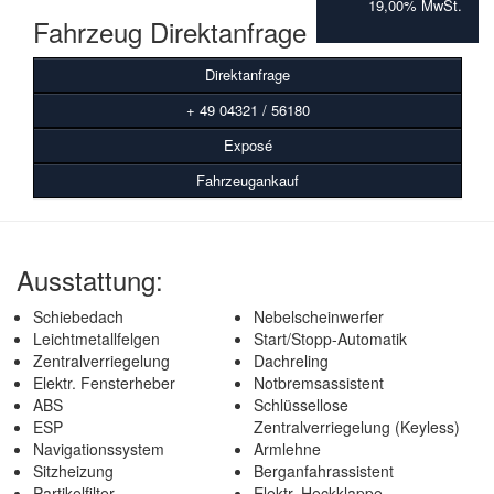
19,00% MwSt.
Fahrzeug Direktanfrage
Direktanfrage
+ 49 04321 / 56180
Exposé
Fahrzeugankauf
Ausstattung:
Schiebedach
Nebelscheinwerfer
Leichtmetallfelgen
Start/Stopp-Automatik
Zentralverriegelung
Dachreling
Elektr. Fensterheber
Notbremsassistent
ABS
Schlüssellose
ESP
Zentralverriegelung (Keyless)
Navigationssystem
Armlehne
Sitzheizung
Berganfahrassistent
Partikelfilter
Elektr. Heckklappe