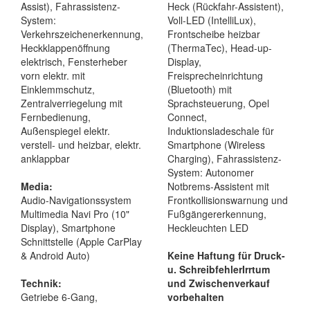
Assist), Fahrassistenz-
Heck (Rückfahr-Assistent),
System:
Voll-LED (IntelliLux),
Verkehrszeichenerkennung,
Frontscheibe heizbar
Heckklappenöffnung
(ThermaTec), Head-up-
elektrisch, Fensterheber
Display,
vorn elektr. mit
Freisprecheinrichtung
Einklemmschutz,
(Bluetooth) mit
Zentralverriegelung mit
Sprachsteuerung, Opel
Fernbedienung,
Connect,
Außenspiegel elektr.
Induktionsladeschale für
verstell- und heizbar, elektr.
Smartphone (Wireless
anklappbar
Charging), Fahrassistenz-
System: Autonomer
Media:
Notbrems-Assistent mit
Audio-Navigationssystem
Frontkollisionswarnung und
Multimedia Navi Pro (10"
Fußgängererkennung,
Display), Smartphone
Heckleuchten LED
Schnittstelle (Apple CarPlay
& Android Auto)
Keine Haftung für Druck-
u. Schreibfehler
Irrtum
Technik:
und Zwischenverkauf
Getriebe 6-Gang,
vorbehalten