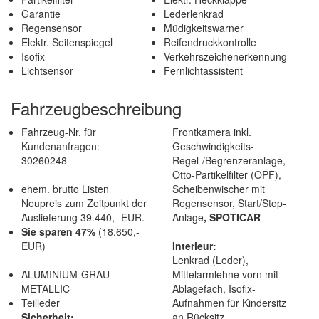
Garantie
Lederlenkrad
Regensensor
Müdigkeitswarner
Elektr. Seitenspiegel
Reifendruckkontrolle
Isofix
Verkehrszeichenerkennung
Lichtsensor
Fernlichtassistent
Fahrzeugbeschreibung
Fahrzeug-Nr. für
Frontkamera inkl.
Kundenanfragen:
Geschwindigkeits-
30260248
Regel-/Begrenzeranlage,
Otto-Partikelfilter (OPF),
ehem. brutto Listen
Scheibenwischer mit
Neupreis zum Zeitpunkt der
Regensensor, Start/Stop-
Auslieferung 39.440,- EUR.
Anlage
, SPOTICAR
Sie sparen 47%
(18.650,-
EUR)
Interieur:
Lenkrad (Leder),
ALUMINIUM-GRAU-
Mittelarmlehne vorn mit
METALLIC
Ablagefach, Isofix-
Teilleder
Aufnahmen für Kindersitz
Sicherheit:
an Rücksitz