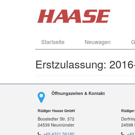
Startseite
Neuwagen
G
Erstzulassung:
2016
Öffnungszeiten & Kontakt
Rüdiger Haase GmbH
Rüdige
Boostedter Str. 372
Dorfrin
24539 Neumünster
24598 
+49 4321 56180
+49