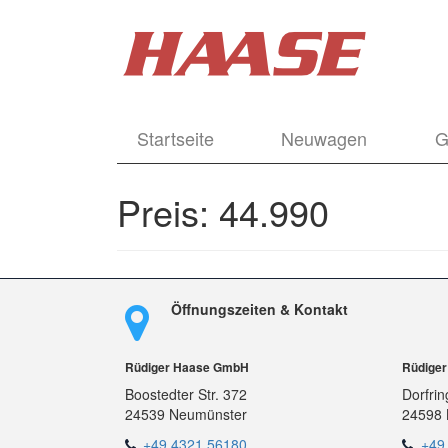
Startseite
Neuwagen
G
Preis:
44.990
Öffnungszeiten & Kontakt
Rüdiger Haase GmbH
Rüdige
Boostedter Str. 372
Dorfrin
24539 Neumünster
24598 
+49 4321 56180
+49