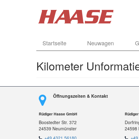
Startseite
Neuwagen
G
Kilometer Unformatie
Öffnungszeiten & Kontakt
Rüdiger Haase GmbH
Rüdige
Boostedter Str. 372
Dorfrin
24539 Neumünster
24598 
+49 4321 56180
+49