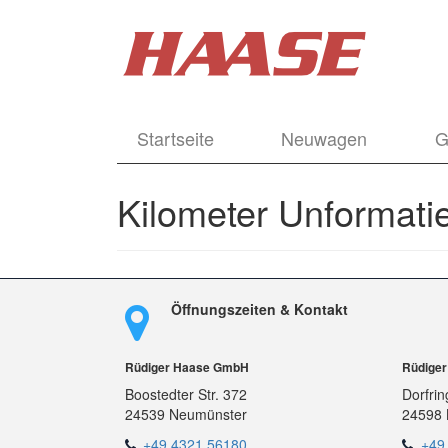
Startseite
Neuwagen
G
Kilometer Unformatie
Öffnungszeiten & Kontakt
Rüdiger Haase GmbH
Rüdige
Boostedter Str. 372
Dorfrin
24539 Neumünster
24598 
+49 4321 56180
+49