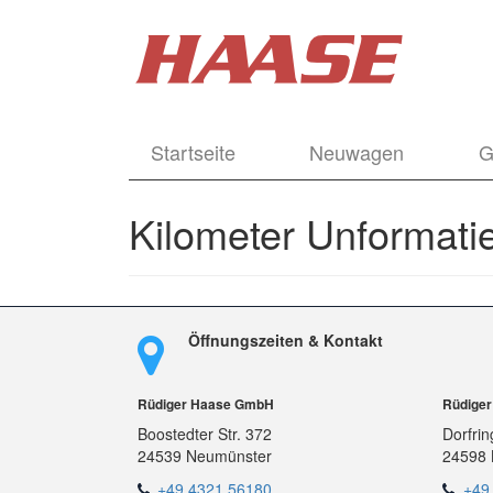
Startseite
Neuwagen
G
Kilometer Unformatie
Öffnungszeiten & Kontakt
Rüdiger Haase GmbH
Rüdige
Boostedter Str. 372
Dorfrin
24539 Neumünster
24598 
+49 4321 56180
+49