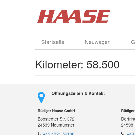
Startseite
Neuwagen
G
Kilometer:
58.500
Öffnungszeiten & Kontakt
Rüdiger Haase GmbH
Rüdige
Boostedter Str. 372
Dorfrin
24539 Neumünster
24598 
+49 4321 56180
+49