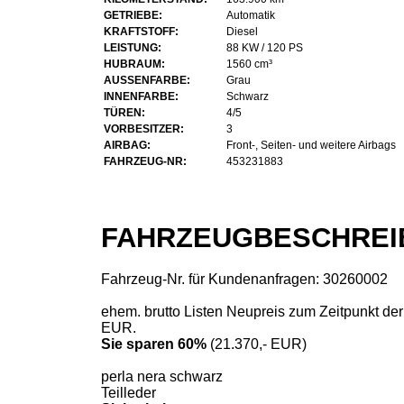
GETRIEBE:
Automatik
KRAFTSTOFF:
Diesel
LEISTUNG:
88 KW / 120 PS
HUBRAUM:
1560 cm³
AUSSENFARBE:
Grau
INNENFARBE:
Schwarz
TÜREN:
4/5
VORBESITZER:
3
AIRBAG:
Front-, Seiten- und weitere Airbags
FAHRZEUG-NR:
453231883
FAHRZEUGBESCHREI
Fahrzeug-Nr. für Kundenanfragen: 30260002
ehem. brutto Listen Neupreis zum Zeitpunkt der
EUR.
Sie sparen 60%
(21.370,- EUR)
perla nera schwarz
Teilleder