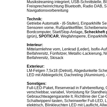
Musikstreaming integriert, USB-Schnittstelle, B
Freisprecheinrichtung Bluetooth, Radio DAB, 
Navigationsvorbereitung
Technik:
Getriebe Automatik - (6-Stufen), Einparkhilfe S
Sensoren vorne, Rußpartikelfilter, Scheibenwi
Bordcomputer, Start/Stop-Anlage
, Scheckheft 
(grün)
, SPOTICAR
, Wegfahrsperre, Einparkhil
Interieur:
Mittelarmlehne vorn, Lenkrad (Leder), Isofix-Au
Beifahrersitz, Fünfsitzer, Metallic-Lackierung, 
Beifahrersitz, Skisack
Exterieur:
LM-Felgen 7,5x18 (Detroit), Abgedunkelte Sch
LED mit Abbiegelicht, Dachreling (Aluminium), 
Sonstiges:
Full-LED-Paket, Reserverad in Fahrbereifung
verschiebbar, variabel, Vorrüstung für Standhe
Gebrauchtwagengarantie lt. Richtlinie der Car-
Schaltwippen/-tasten, Scheinwerfer Full-LED, 
elektrisch, Blinkleuchten LED mit Lauflicht, All