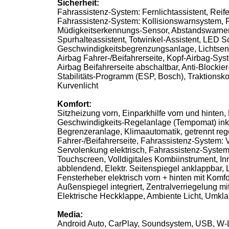
Sicherheit:
Fahrassistenz-System: Fernlichtassistent, Reif
Fahrassistenz-System: Kollisionswarnsystem, 
Müdigkeitserkennungs-Sensor, Abstandswarner
Spurhalteassistent, Totwinkel-Assistent, LED S
Geschwindigkeitsbegrenzungsanlage, Lichtsens
Airbag Fahrer-/Beifahrerseite, Kopf-Airbag-Sys
Airbag Beifahrerseite abschaltbar, Anti-Blockie
Stabilitäts-Programm (ESP, Bosch), Traktionsko
Kurvenlicht
Komfort:
Sitzheizung vorn, Einparkhilfe vorn und hinten, 
Geschwindigkeits-Regelanlage (Tempomat) inkl
Begrenzeranlage, Klimaautomatik, getrennt reg
Fahrer-/Beifahrerseite, Fahrassistenz-System:
Servolenkung elektrisch, Fahrassistenz-System:
Touchscreen, Volldigitales Kombiinstrument, I
abblendend, Elektr. Seitenspiegel anklappbar, L
Fensterheber elektrisch vorn + hinten mit Komfo
Außenspiegel integriert, Zentralverriegelung m
Elektrische Heckklappe, Ambiente Licht, Umkla
Media:
Android Auto, CarPlay, Soundsystem, USB, W-La