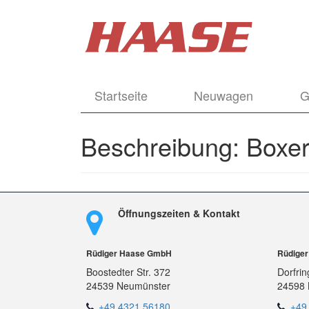
Startseite
Neuwagen
G
Beschreibung:
Boxer
Öffnungszeiten & Kontakt
Rüdiger Haase GmbH
Rüdige
Boostedter Str. 372
Dorfrin
24539 Neumünster
24598 
+49 4321 56180
+49